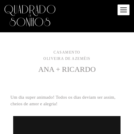
CASAMENTO
OLIVEIRA DE AZEMÉIS
ANA + RICARDO
Um dia super animado! Todos os dias deviam ser assim,
cheios de amor e alegria!