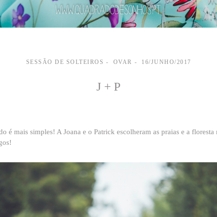
SESSÃO DE SOLTEIROS
OVAR
16/JUNHO/2017
J + P
o é mais simples! A Joana e o Patrick escolheram as praias e a florest
gos!