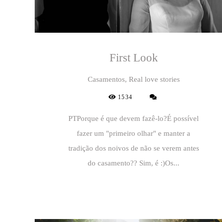
First Look
Casamentos, Real love stories
1534
PTPorque é que devem fazê-lo?É possível
fazer um "primeiro olhar" e manter a
tradição dos noivos de não se verem antes
do casamento?? Sim, é :)Os...