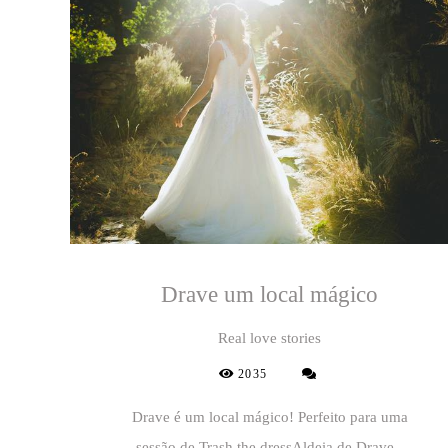
Drave um local mágico
Real love stories
2035
Drave é um local mágico! Perfeito para uma
sessão de Trash the dressAldeia de Drave -