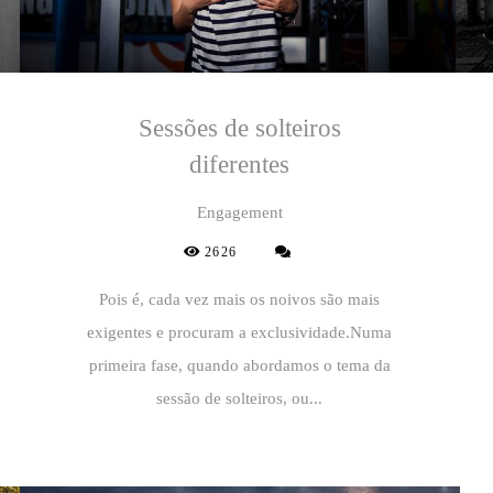
Sessões de solteiros
diferentes
Engagement
2626
Pois é, cada vez mais os noivos são mais
exigentes e procuram a exclusividade.Numa
primeira fase, quando abordamos o tema da
sessão de solteiros, ou...