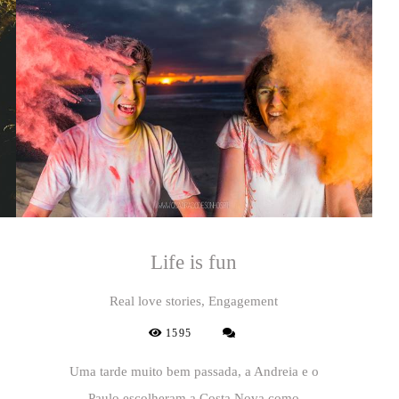
Life is fun
Real love stories, Engagement
1595
Uma tarde muito bem passada, a Andreia e o
Paulo escolheram a Costa Nova como