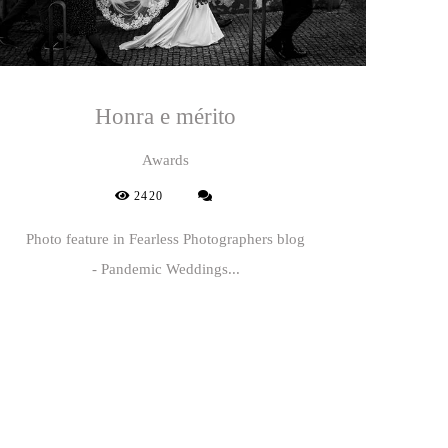
Honra e mérito
Awards
2420
Photo feature in Fearless Photographers blog
- Pandemic Weddings...